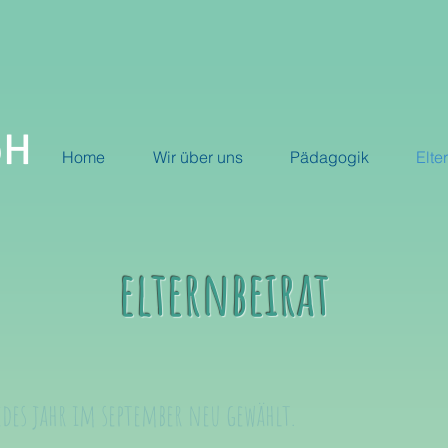
bH
Home
Wir über uns
Pädagogik
Elte
elternbeirat
edes jahr im september neu gewählt.