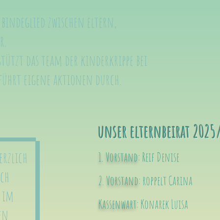
s bindeglied zwischen eltern,
r.
tützt das team der kinderkrippe bei
ührt eigene aktionen durch.
unser elternbeirat 2025
erzlich
1. Vorstand
: Reif Denise
ich
2. Vorstand
: roppelt Carina
h im
Kassenwart
: Konarek Luisa
en