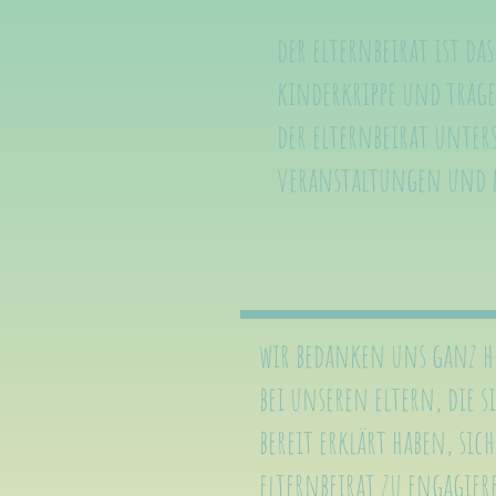
der elternbeirat ist da
kinderkrippe und träge
der elternbeirat unters
veranstaltungen und f
wir bedanken uns ganz h
bei unseren eltern, die s
bereit erklärt haben, sic
elternbeirat zu engagier