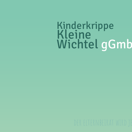
Kinderkrippe
Kleine
Wichtel
gGm
der elternbeirat wird j