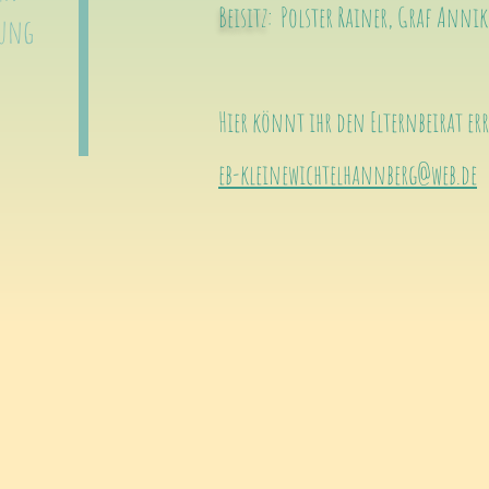
Beisitz
: Polster Rainer, Graf Annik
tung
Hier könnt ihr den Elternbeirat er
eb-kleinewichtelhannberg@web.de