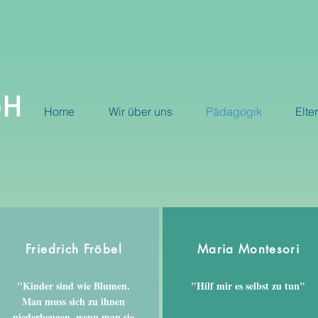
bH
Home
Wir über uns
Pädagogik
Elte
Friedrich Fröbel
Maria Montesori
"Kinder sind wie Blumen.
"Hilf mir es selbst zu tun"
Man muss sich zu ihnen
niederbeugen, wenn man sie