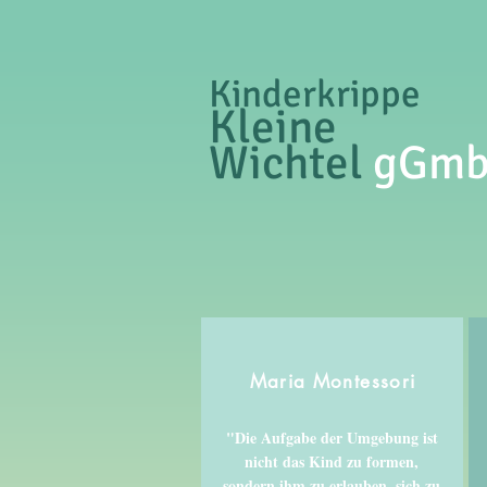
Kinderkrippe
Kleine
Wichtel
gGm
Maria Montessori
"Die Aufgabe der Umgebung ist
nicht das Kind zu formen,
sondern ihm zu erlauben, sich zu